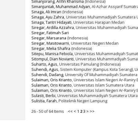
Simanjorang, Arifin Kharisma
(Indonesia)
Simanjuntak, Muhammad Adyan
, Al-Azhar Assyarif Sumatr
Sinaga, Ali Imran
(Indonesia)
Sinaga, Ayu Zahra
, Universitas Muhammadiyah Sumatera 
Sinaga, Tantri Hidayati
, Universitas Harapan Medan
Siregar, Ardilla Azzahra
, Universitas Muhammadiyah Sumat
Siregar, Fatimah Sari
Siregar, Marsarana
(Indonesia)
Siregar, Masitowarni
, Universitas Negeri Medan
Siregar, Melia Shafira
(Indonesia)
Sitepu, Manisa Febiola
, Universitas Muhammadiyah Sumate
Sitompul, Dian Novianti
, Universitas Muhammadiyah Sumat
Suharto, Agus
, Universitas Pamulang (Indonesia)
Suhendi, Agus
, Sistem Komputer (Kampus Kota Serang), U
Suhendi, Dadang
, University Of Muhammadiyah Sumatera
Sulaiman, Oris Krianto
, Universitas Islam Negeri Ar-Ranir
Sulaiman, Oris Krianto
, Universitas Islam Sumatera Utara
Sulaiman, Oris Krianto
, Universitas Islam Negeri Ar-Raniry
Sulasti, Berbi
, Universitas Muhammadiyah Sumatera Utara 
Sulistia, Farah
, Politeknik Negeri Lampung
26 - 50 of 64 Items
<<
<
1
2
3
>
>>