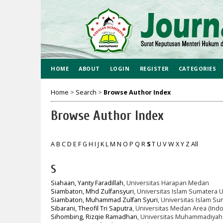
HOME
ABOUT
LOGIN
REGISTER
CATEGORIES
Home
>
Search
>
Browse Author Index
Browse Author Index
A
B
C
D
E
F
G
H
I
J
K
L
M
N
O
P
Q
R
S
T
U
V
W
X
Y
Z
All
S
Siahaan, Yanty Faradillah
, Universitas Harapan Medan
Siambaton, Mhd Zulfansyuri
, Universitas Islam Sumatera U
Siambaton, Muhammad Zulfan Syuri
, Universitas Islam S
Sibarani, Theofil Tri Saputra
, Universitas Medan Area (Ind
Sihombing, Rizqie Ramadhan
, Universitas Muhammadiyah 